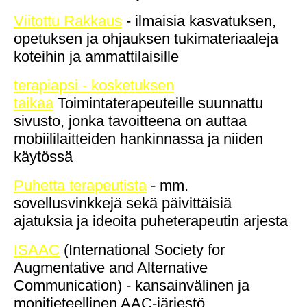
Viitottu Rakkaus
- ilmaisia kasvatuksen,
opetuksen ja ohjauksen tukimateriaaleja
koteihin ja ammattilaisille
terapiapsi - kosketuksen
taikaa
Toimintaterapeuteille suunnattu
sivusto, jonka tavoitteena on auttaa
mobiililaitteiden hankinnassa ja niiden
käytössä
Puhetta terapeutista
- mm.
sovellusvinkkejä sekä päivittäisiä
ajatuksia ja ideoita puheterapeutin arjesta
ISAAC
(International Society for
Augmentative and Alternative
Communication) - kansainvälinen ja
monitieteellinen AAC-järjestö