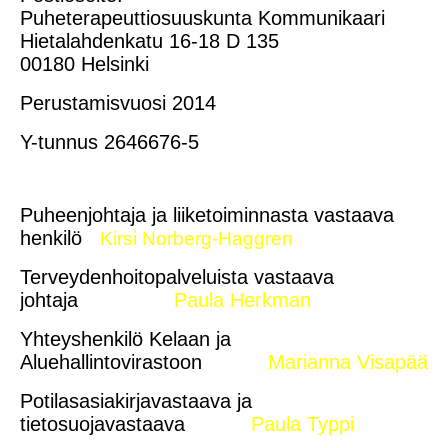
Puheterapeuttiosuuskunta Kommunikaari
Hietalahdenkatu 16-18 D 135
00180 Helsinki
Perustamisvuosi 2014
Y-tunnus 2646676-5
Puheenjohtaja ja liiketoiminnasta vastaava
henkilö
Kirsi Norberg-Haggren
Terveydenhoitopalveluista vastaava
johtaja
Paula Herkman
Yhteyshenkilö Kelaan ja
Aluehallintovirastoon
Marianna Visapää
Potilasasiakirjavastaava ja
tietosuojavastaava
Paula Typpi